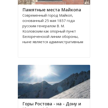
Памятные места Майкопа
Современный город Майкоп,
основанный 25 мая 1857 года
русским генералом В. М.
Козловским как опорный пункт
Белореченской линии обороны,
ныне является административным
центром одноименного городского
округа и столицей Республики
Адыгея.
Город Майкоп, расположенный в
правобережных
Горы Ростова - на - Дону и