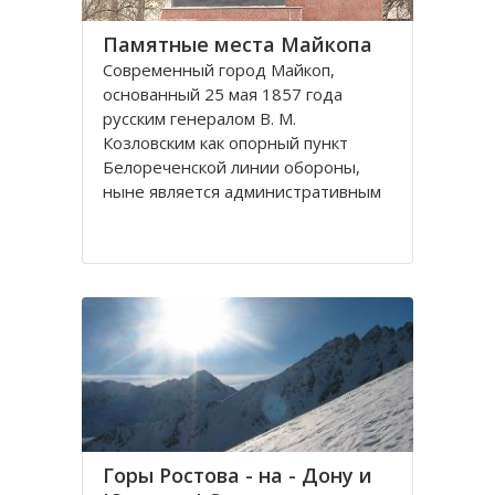
Памятные места Майкопа
Современный город Майкоп,
основанный 25 мая 1857 года
русским генералом В. М.
Козловским как опорный пункт
Белореченской линии обороны,
ныне является административным
центром одноименного городского
округа и столицей Республики
Адыгея.
Город Майкоп, расположенный в
правобережных
Горы Ростова - на - Дону и