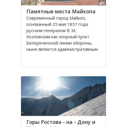
Памятные места Майкопа
Современный город Майкоп,
основанный 25 мая 1857 года
русским генералом В. М.
Козловским как опорный пункт
Белореченской линии обороны,
ныне является административным
центром одноименного городского
округа и столицей Республики
Адыгея.
Город Майкоп, расположенный в
правобережных
Горы Ростова - на - Дону и