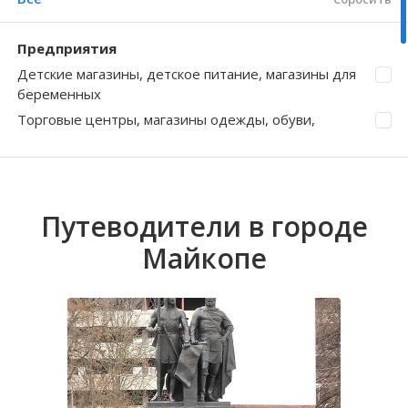
Волгоградская область
Кировоградская область
Восточно-Казахстанская область
Бжедугхабль
Иркутская обла
Хмельницкая о
Северо-Казахст
Городской
Предприятия
Детские магазины, детское питание, магазины для
беременных
Торговые центры, магазины одежды, обуви,
аксессуаров
Салоны красоты, парикмахерские, косметология
Развлекательные центры
Все
Путеводители в городе
Сбросить
Майкопе