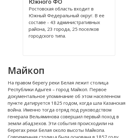
Южного ФО
Ростовская область входит в
Южный Федеральный округ. В ее
составе - 43 административных
района, 23 города, 25 поселков
городского типа.
Административный центр –
Ростов-на-Дону. Другие крупные
города: Таганрог, Шахты,
Новочеркасск, Новошахтинск.
Майкоп
Выросли в последние годы на Дону
и новые города
На правом берегу реки Белая лежит столица
Республики Адыгея – город Майкоп. Первое
документальное упоминание об этом населенном
пункте датируется 1825 годом, когда шла Казанская
война. Именно тогда отряд под руководством
генерала Вельяминова совершил первый поход в
земли абадзехов. Эти события происходили на
берегах реки Белая около высоты Майкопа.
Современная столица была основана в 1857 году