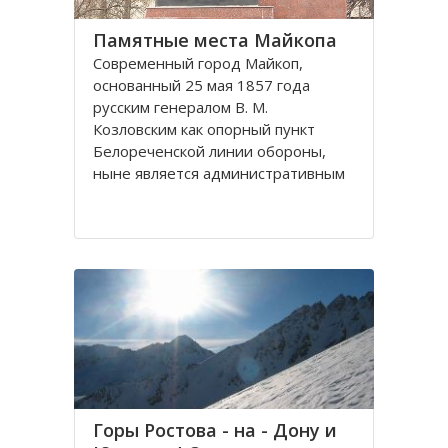
Памятные места Майкопа
Современный город Майкоп,
основанный 25 мая 1857 года
русским генералом В. М.
Козловским как опорный пункт
Белореченской линии обороны,
ныне является административным
центром одноименного городского
округа и столицей Республики
Адыгея.
Город Майкоп, расположенный в
правобережных
Горы Ростова - на - Дону и