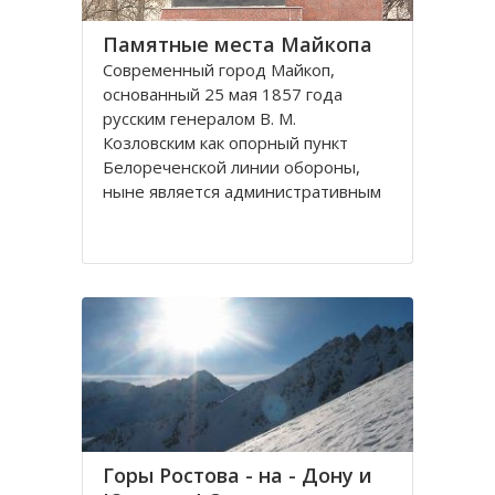
Памятные места Майкопа
Современный город Майкоп,
основанный 25 мая 1857 года
русским генералом В. М.
Козловским как опорный пункт
Белореченской линии обороны,
ныне является административным
центром одноименного городского
округа и столицей Республики
Адыгея.
Город Майкоп, расположенный в
правобережных
Горы Ростова - на - Дону и