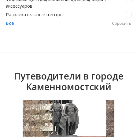
аксессуаров
Волгоградская область
Кировоградская область
Восточно-Казахстанская область
Бжедугхабль
Иркутская обла
Хмельницкая о
Северо-Казахст
Городской
Развлекательные центры
Все
Сбросить
Путеводители в городе
Каменномостский